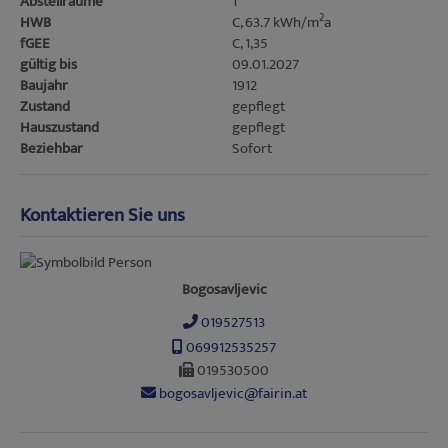
Abstellräume
1
2
HWB
C, 63.7 kWh/m
a
fGEE
C, 1,35
gültig bis
09.01.2027
Baujahr
1912
Zustand
gepflegt
Hauszustand
gepflegt
Beziehbar
Sofort
Kontaktieren Sie uns
Bogosavljevic
019527513
069912535257
019530500
bogosavljevic@fairin.at