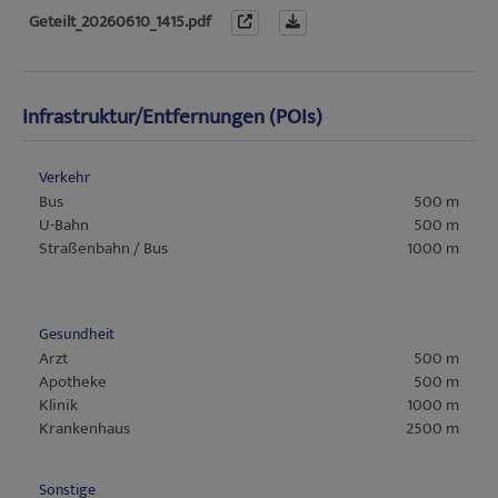
Geteilt_20260610_1415.pdf
Infrastruktur/Entfernungen (POIs)
Verkehr
Bus
500 m
U-Bahn
500 m
Straßenbahn / Bus
1000 m
Gesundheit
Arzt
500 m
Apotheke
500 m
Klinik
1000 m
Krankenhaus
2500 m
Sonstige