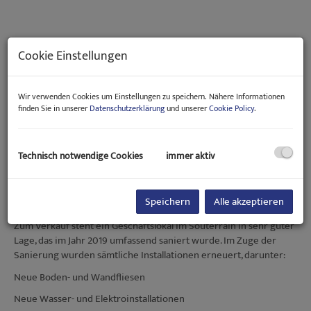
Cookie Einstellungen
Wir verwenden Cookies um Einstellungen zu speichern. Nähere Informationen
finden Sie in unserer
Datenschutzerklärung
und unserer
Cookie Policy
.
Technisch notwendige Cookies
immer aktiv
Beschreibung
Speichern
Alle akzeptieren
Zum Verkauf steht ein Geschäftslokal im Souterrain in sehr guter
Lage, das im Jahr 2019 umfassend saniert wurde. Im Zuge der
Sanierung wurden sämtliche Installationen erneuert, darunter:
Neue Boden- und Wandfliesen
Neue Wasser- und Elektroinstallationen