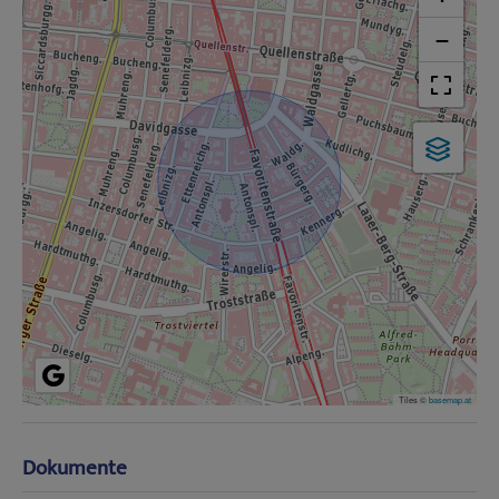
−
Tiles ©
basemap.at
Dokumente