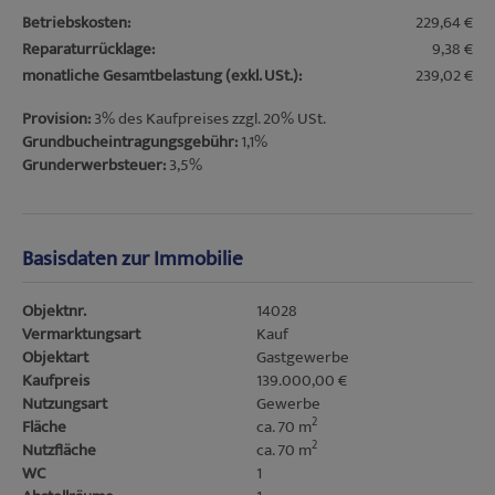
Betriebskosten:
229,64 €
Reparaturrücklage:
9,38 €
monatliche Gesamtbelastung (exkl. USt.):
239,02 €
Provision:
3% des Kaufpreises zzgl. 20% USt.
Grundbucheintragungsgebühr:
1,1%
Grunderwerbsteuer:
3,5%
Basisdaten zur Immobilie
Objektnr.
14028
Vermarktungsart
Kauf
Objektart
Gastgewerbe
Kaufpreis
139.000,00 €
Nutzungsart
Gewerbe
2
Fläche
ca. 70 m
2
Nutzfläche
ca. 70 m
WC
1