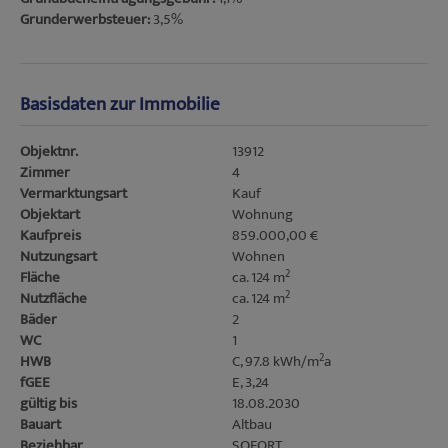
Grunderwerbsteuer:
3,5%
Basisdaten zur Immobilie
Objektnr.
13912
Zimmer
4
Vermarktungsart
Kauf
Objektart
Wohnung
Kaufpreis
859.000,00 €
Nutzungsart
Wohnen
2
Fläche
ca. 124 m
2
Nutzfläche
ca. 124 m
Bäder
2
WC
1
2
HWB
C, 97.8 kWh/m
a
fGEE
E, 3,24
gültig bis
18.08.2030
Bauart
Altbau
Beziehbar
SOFORT