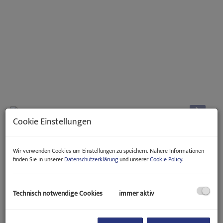
Cookie Einstellungen
Beschreibung
Wir verwenden Cookies um Einstellungen zu speichern. Nähere Informationen
finden Sie in unserer
Datenschutzerklärung
und unserer
Cookie Policy
.
Diese helle, klassisch-elegante
4-Zimmer-Altbauwohnung mit
Lift
in der Rasumofskygasse vereint den unverwechselbaren
Charme der Wiener Architektur mit modernem Wohnkomfort.
Hohe Räume, Parkettböden und eine durchdachte
Technisch notwendige Cookies
immer aktiv
Raumaufteilung schaffen ein besonders angenehmes
Wohnambiente in einer der begehrtesten Lagen des 3. Bezirks.