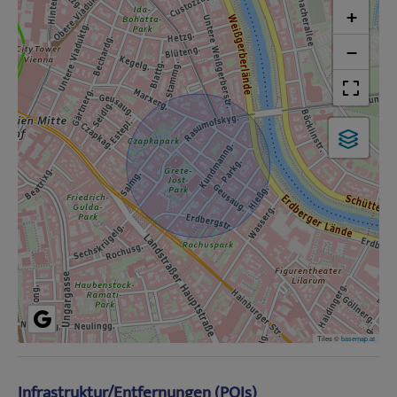
+
−
Tiles ©
basemap.at
Infrastruktur/Entfernungen (POIs)