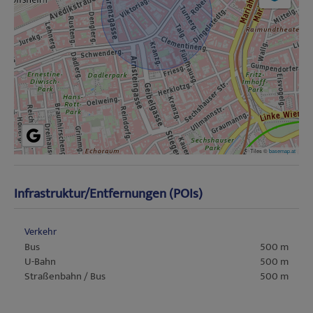
Tiles ©
basemap.at
Infrastruktur/Entfernungen (POIs)
Verkehr
Bus
500 m
U-Bahn
500 m
Straßenbahn / Bus
500 m