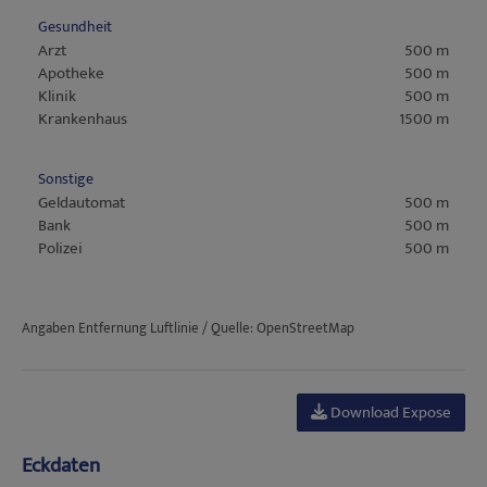
Gesundheit
Arzt
500 m
Apotheke
500 m
Klinik
500 m
Krankenhaus
1500 m
Sonstige
Geldautomat
500 m
Bank
500 m
Polizei
500 m
Angaben Entfernung Luftlinie / Quelle: OpenStreetMap
Download Expose
Eckdaten