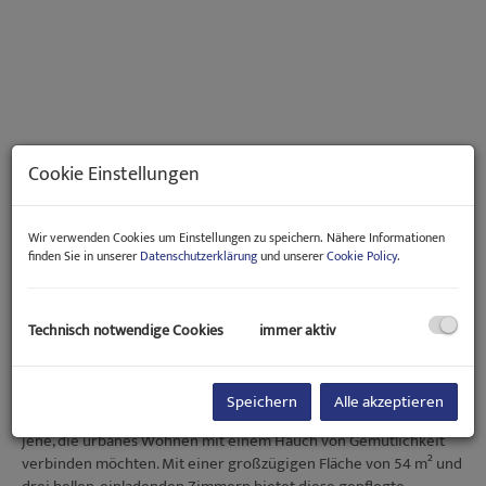
Cookie Einstellungen
Wir verwenden Cookies um Einstellungen zu speichern. Nähere Informationen
finden Sie in unserer
Datenschutzerklärung
und unserer
Cookie Policy
.
Beschreibung
Technisch notwendige Cookies
immer aktiv
Willkommen in Ihrem neuen Zuhause im Herzen von Wien!
Speichern
Alle akzeptieren
Diese charmante Wohnung im 15. Bezirk ist der ideale Ort für all
jene, die urbanes Wohnen mit einem Hauch von Gemütlichkeit
verbinden möchten. Mit einer großzügigen Fläche von 54 m² und